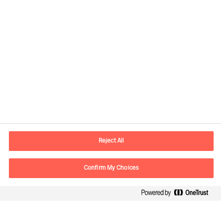
Kontaktinformasjon
E-post
contact.no@mercuriurval.com
Reject All
Kontakt oss
Confirm My Choices
Følg oss