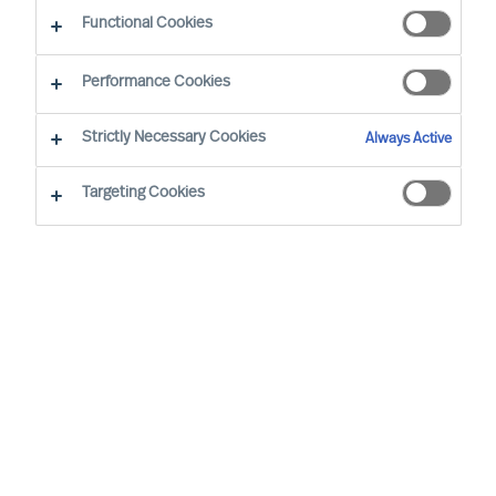
Functional Cookies
Våre verdier og etiske retningslinjer er basert på
Performance Cookies
vår langsiktige forretningsidé og kravene til vår
forretningssituasjon:
Strictly Necessary Cookies
Always Active
Targeting Cookies
Alle ansatte er forventet å jobbe og
oppføre seg i henhold til selskapets
verdier og etiske retningslinjer, hvor
enn man befinner seg
Vi vil ikke engasjere oss i
forretningsforbindelser som setter våre
verdier eller etiske retningslinjer i fare
Våre verdier og etiske retningslinjer vil
bli integrert i vår ansettelsespolitikk og