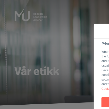
Priv
When 
the f
and i
usual
Vår etikk
Becau
cooki
setti
and t
Cooki