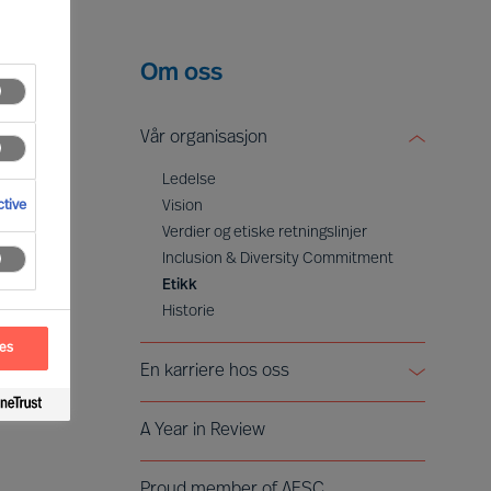
Om oss
Vår organisasjon
Ledelse
tive
Vision
Verdier og etiske retningslinjer
Inclusion & Diversity Commitment
Etikk
Historie
ces
En karriere hos oss
Å bli partner
A Year in Review
Voices of Mercuri Urval
Proud member of AESC