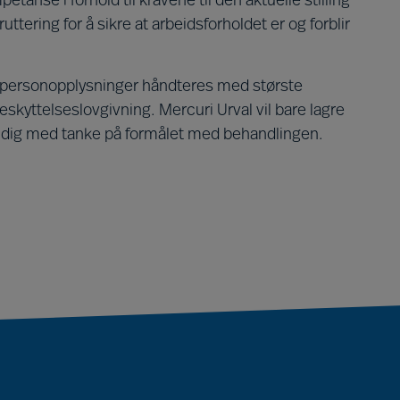
tanse i forhold til kravene til den aktuelle stilling
ruttering for å sikre at arbeidsforholdet er og forblir
e personopplysninger håndteres med største
beskyttelseslovgivning. Mercuri Urval vil bare lagre
ndig med tanke på formålet med behandlingen.