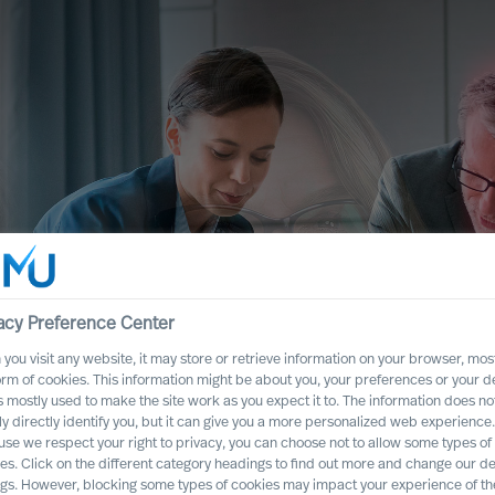
acy Preference Center
you visit any website, it may store or retrieve information on your browser, most
orm of cookies. This information might be about you, your preferences or your d
s mostly used to make the site work as you expect it to. The information does no
 our
ly directly identify you, but it can give you a more personalized web experience.
se we respect your right to privacy, you can choose not to allow some types of
es. Click on the different category headings to find out more and change our de
tice
ngs. However, blocking some types of cookies may impact your experience of the