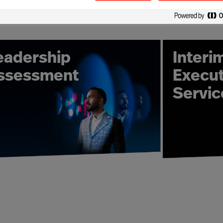
, har vi de rette ressursene for å finne de riktige kandidate
bransjevirksomheter og i offentlig sektor.
-konsulenter tar fullt ansvar for å levere de beste resulta
elasjoner med kunder og kandidater og leverer raske, fleks
eadership
Interi
rch-oppdrag til å ansette en hel organisasjon. Våre Leader
tasjoner og utviklingsløsninger i din organisasjon for å sty
ssessment
Execut
rganisasjonsutvikling som gjør deg og dine ledere bedre 
Servic
organisasjonen din krever.
"Hvordan kan vi øke effektiviteten til ledere, slik at organi
 og Advisory-konsulenter sikre at organisasjonen din får 
er - enten vi jobber med nøkkelpersoner eller omformer e
kan ha mange former, men målet er alltid det samme - å yt
kvalitet som gagner deg og din organisasjon.