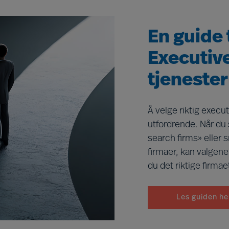
En guide t
Executiv
tjenester
Å velge riktig execu
utfordrende. Når du 
search firms» eller 
firmaer, kan valgene
du det riktige firma
Les guiden he