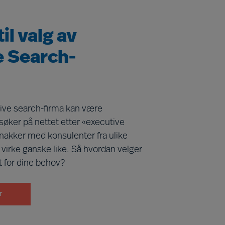
il valg av
e Search-
tive search-firma kan være
søker på nettet etter «executive
snakker med konsulenter fra ulike
 virke ganske like. Så hvordan velger
et for dine behov?
r