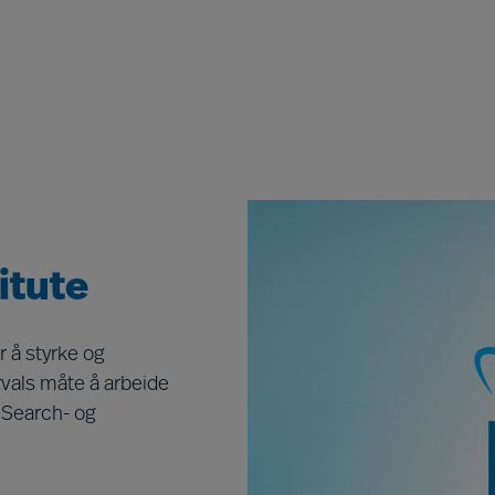
itute
r å styrke og
rvals måte å arbeide
 Search- og