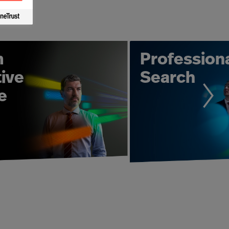
ne til de ulike stillingene - i alle
ter i et Executive Search-oppdrag.
ible og høykvalitetsløsninger - alt
m
Profession
ship Advisory-konsulenter sikrer at
rke resultatene dine. Individuell
ive
Search
rustet for å oppnå de resultatene
e
sasjonen vår presterer sitt beste?" -
en konkurransefordel. Vi leverer den
n hel organisasjon.
e profesjonelle tjenester av høy