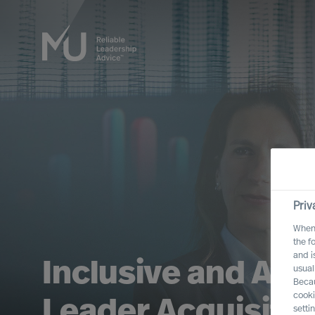
Priv
When 
the f
and i
Open the door to
usual
Becau
cooki
Board & CEO Prac
setti