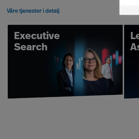
globale nettverk og bransjekunnskap
Våre tjenester i detalj
Mercuri Urvals Leader Acquisition
Våre konsulentteam bygger varige r
Executive
L
fra et enkeltstående Executive Sea
du får de beste mulige lederpres
Search
A
ledelsesvurdering, coaching og o
Om du stiller deg selv spørsmålet - 
da kan våre Leadership Acquisition-
løsningen du treng
Et samarbeid med Mercuri Urval 