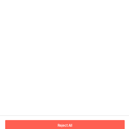
Kontaktinformasjon
E-post
contact.no@mercuriurval.com
Reject All