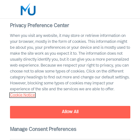
Privacy Preference Center
When you visit any website, it may store or retrieve information on
Norsk
your browser, mostly in the form of cookies. This information might
be about you, your preferences or your device and is mostly used to
Søk
make the site work as you expect it to. The information does not
usually directly identify you, but it can give you a more personalized
web experience. Because we respect your right to privacy, you can
Logg inn
choose not to allow some types of cookies. Click on the different
category headings to find out more and change our default settings.
Worldwide
However, blocking some types of cookies may impact your
experience of the site and the services we are able to offer.
Cookie Notice
Allow All
Mercuri Urval i den
Manage Consent Preferences
offentlige sektoren