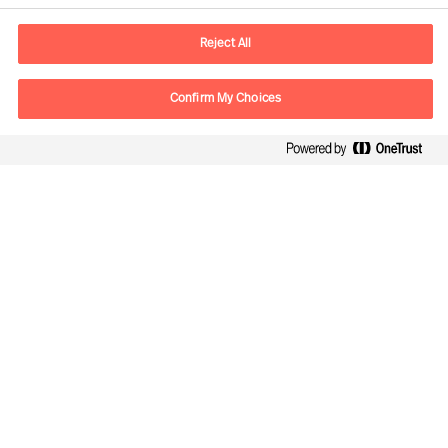
E-postadress
contact.fi@mercuriurval.com
Reject All
Kontakta oss
Confirm My Choices
Följ oss
Mercuri Urval, all rights reserved 2026
Personuppgiftspolicy
Terms of Use
Cookies
Cookie Settings