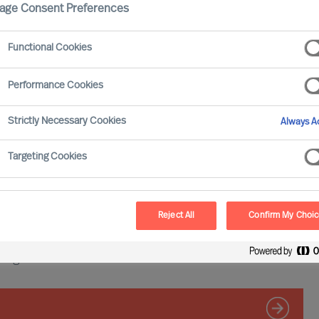
age Consent Preferences
Functional Cookies
Performance Cookies
Strictly Necessary Cookies
Always Ac
sjonal rekkevidde og dokumenterte, gode resultater?
Targeting Cookies
 på lokalt, nasjonalt og internasjonalt nivå. Du er
diskutere dine spesifikke behov, eller har spørsmål
Reject All
Confirm My Choi
 angående: