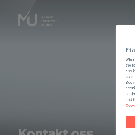
Priv
When 
the f
and i
usual
Becau
cooki
setti
and t
Cooki
Kontakt oss