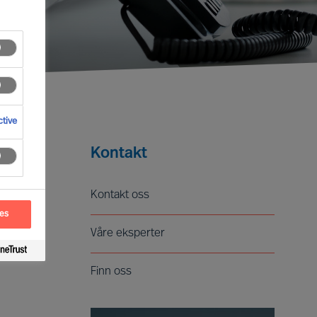
tive
Kontakt
Kontakt oss
ces
Våre eksperter
Finn oss