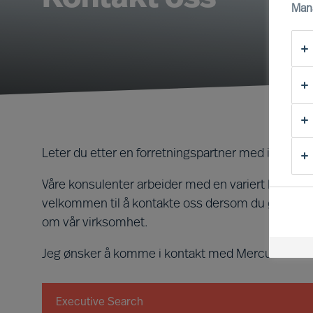
Man
Leter du etter en forretningspartner med interna
Våre konsulenter arbeider med en variert kundebase
velkommen til å kontakte oss dersom du ønsker å 
om vår virksomhet.
Jeg ønsker å komme i kontakt med Mercuri Urval
Executive Search