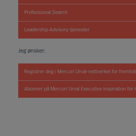
Professional Search
Leadership Advisory-tjenester
Jeg ønsker:
Registrer deg i Mercuri Urval-nettverket for fremti
Abonner på Mercuri Urval Executive Inspiration for 