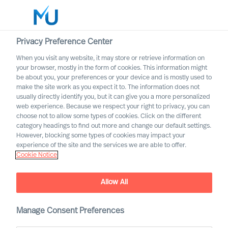
Privacy Preference Center
When you visit any website, it may store or retrieve information on
Suomi
your browser, mostly in the form of cookies. This information might
be about you, your preferences or your device and is mostly used to
Etsi
make the site work as you expect it to. The information does not
usually directly identify you, but it can give you a more personalized
web experience. Because we respect your right to privacy, you can
Kirjaudu sisään
choose not to allow some types of cookies. Click on the different
category headings to find out more and change our default settings.
Worldwide
However, blocking some types of cookies may impact your
experience of the site and the services we are able to offer.
Cookie Notice
Allow All
Rekrytointiyhteistyö MU:n
Manage Consent Preferences
kanssa