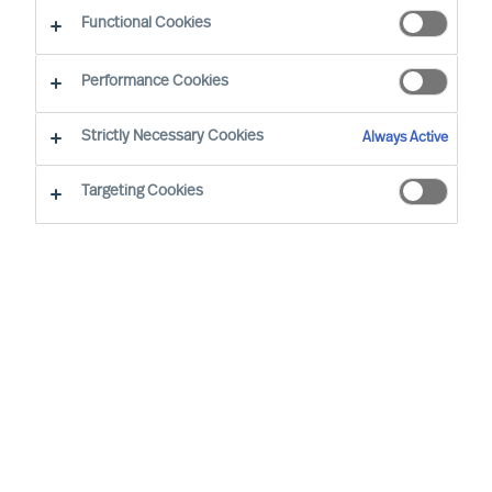
Mikä tekee lähestymistavastamme toimivan?
Functional Cookies
Performance Cookies
Strictly Necessary Cookies
Always Active
Tieteeseen perustuva rekrytointi
Targeting Cookies
Palkkauspäätökset ovat vaikeita. Väärien
avainhenkilövalintojen aiheuttamat kustannukset
on hyvin tunnistettu, mutta epäonnistumisaste
on edelleen hälyttävän korkea. Miten voit siis
varmistaa, että palkkaat teille juuri parhaat
tekijät?
MU Professional Search
-palvelut ovat syntyneet
tarpeesta parantaa tuloksellisuutta päälliköiden ja
johtajien rekrytoinnissa.