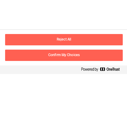
Yhteystiedot
Sähköposti
contact.fi@mercuriurval.com
Reject All
Ota yhteyttä
Confirm My Choices
Seuraa meitä
Mercuri Urval, kaikki oikeudet pidätetään 2026
Tietosuojailmoitus
Terms of Use