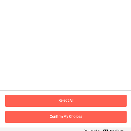
Yhteystiedot
Sähköposti
contact.fi@mercuriurval.com
Reject All
Ota yhteyttä
Confirm My Choices
Seuraa meitä