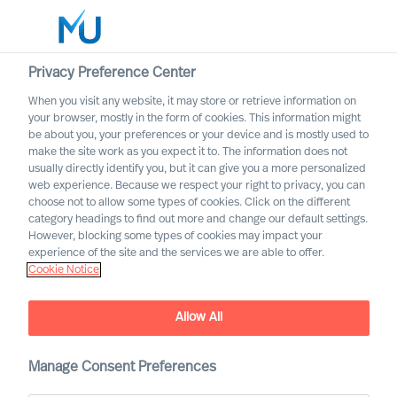
Privacy Preference Center
When you visit any website, it may store or retrieve information on
Suomi
your browser, mostly in the form of cookies. This information might
be about you, your preferences or your device and is mostly used to
Etsi
make the site work as you expect it to. The information does not
usually directly identify you, but it can give you a more personalized
web experience. Because we respect your right to privacy, you can
Kirjaudu sisään
choose not to allow some types of cookies. Click on the different
category headings to find out more and change our default settings.
Worldwide
However, blocking some types of cookies may impact your
experience of the site and the services we are able to offer.
Cookie Notice
Allow All
MU Leadership Advisory -
Manage Consent Preferences
palvelut