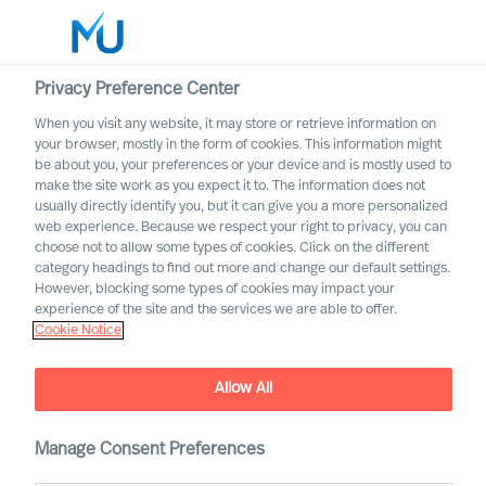
Privacy Preference Center
When you visit any website, it may store or retrieve information on
Italiano
your browser, mostly in the form of cookies. This information might
be about you, your preferences or your device and is mostly used to
Cerca
make the site work as you expect it to. The information does not
usually directly identify you, but it can give you a more personalized
web experience. Because we respect your right to privacy, you can
Accedi
choose not to allow some types of cookies. Click on the different
category headings to find out more and change our default settings.
Worldwide
However, blocking some types of cookies may impact your
experience of the site and the services we are able to offer.
Cookie Notice
Allow All
Servizi di consulenza sulla
leadership con
Manage Consent Preferences
Mercuri Urval