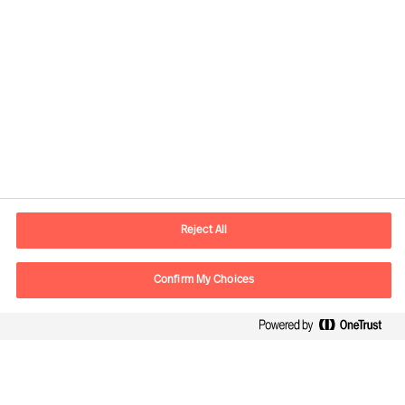
Informazioni di contatto
Email
info.it@mercuriurval.com
Reject All
Contattaci
Confirm My Choices
Seguici