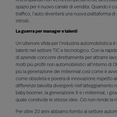
fino a quando non verrà completamente accettato 
spazio per il nuovo canale di vendita. Quando il 
traffico, l'auto diventerà una nuova piattaforma di
introiti.
La guerra per manager e talenti
Un'ulteriore sfida per l'industria automobilistica è
talenti nel settore TIC e tecnologico. Con la rapid
di aziende concorre direttamente per attrarre lavo
molti più profili non automobilistici all'interno di 
più la generazione dei millennial così come è avv
come obsoleta e povera di innovazione rispetto a
differenze talvolta divergenti nell'atteggiamento ne
baby boomer, la generazione X e i millennial, i gi
quale condivide le stesse idee. Ciò non rende la ri
Per oltre 20 anni abbiamo fornito al settore autom