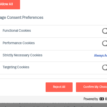
Allow All
enerazione
age Consent Preferences
Functional Cookies
Performance Cookies
enti tecnologici rapidi e dirompenti. Sia i costruttori
Strictly Necessary Cookies
Always Ac
essioni per adattarsi in funzione della trasformazione
 come i nuovi servizi di mobilità, la guida connessa e
Targeting Cookies
elettrica, creano opportunità per nuovi attori, tra cui i
tati Uniti e dalla Cina.
Reject All
Confirm My Choi
ficative di dati. Questi big data devono essere curati
 personalizzati, pur mantenendo la privacy degli utenti.
ante è: "chi possiede i dati?". Le case automobilistiche