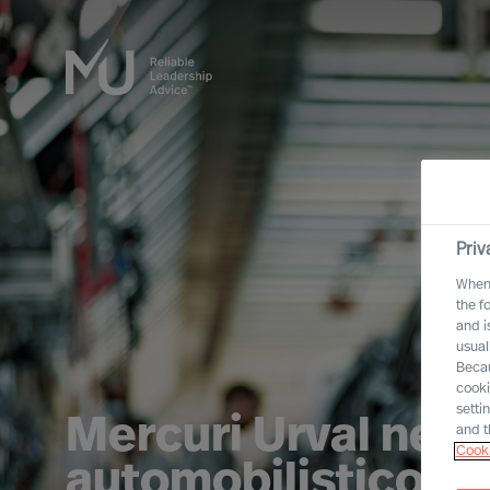
Priv
When 
the f
and i
usual
Becau
cooki
setti
Mercuri Urval nel 
and t
Cooki
automobilistico