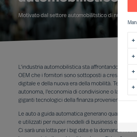
Motivato dal settore automobilitstico di nuova g
Man
L'industria automobilistica sta affrontando cambiam
OEM che i fornitori sono sottoposti a crescenti pr
digitale e della nuova era della mobilità. Tendenze
autonoma, l'economia di condivisione o la mobilità 
giganti tecnologici della finanza provenienti dagli S
Le auto a guida automatica generano quantità signi
e utilizzati per nuovi modelli di business e servizi
Ci sarà una lotta per i big data e la domanda rilev