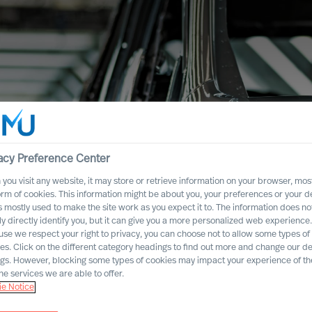
acy Preference Center
you visit any website, it may store or retrieve information on your browser, most
orm of cookies. This information might be about you, your preferences or your d
s mostly used to make the site work as you expect it to. The information does no
ly directly identify you, but it can give you a more personalized web experience.
se we respect your right to privacy, you can choose not to allow some types of
es. Click on the different category headings to find out more and change our de
ngs. However, blocking some types of cookies may impact your experience of the
settore
he services we are able to offer.
e Notice