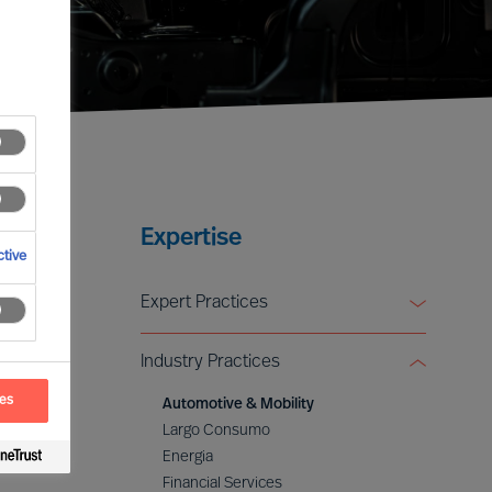
Expertise
tive
Expert Practices
Board & CEO Effectiveness Services
Industry Practices
Leadership Advisory
Digital & Transformation
ces
Automotive & Mobility
ESG & Sustainability
Largo Consumo
Energia
Financial Services