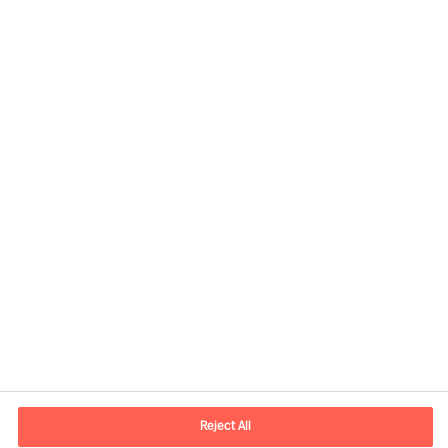
Informazioni di contatto
Email
info.it@mercuriurval.com
Reject All
Contattaci