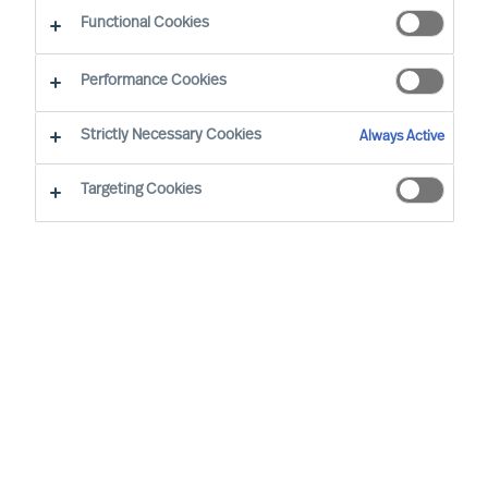
Functional Cookies
Performance Cookies
Strictly Necessary Cookies
Always Active
Mettete in vetrina i vostri talenti
Targeting Cookies
Avere successo nel Retail e nel Largo Consumo è
oggi sempre più difficile. Le supply chain
internazionali presentano opportunità e sfide, i
consumatori sono più esigenti, informati e con
maggiore disponibilità di spesa; per non parlare
del potente canale online, che influenza i modelli
di business a un ritmo mai visto in nessun altro
settore.
I clienti sempre più esigenti, l’erosione dei