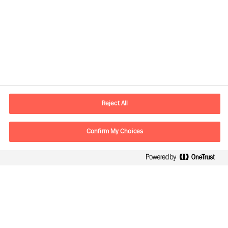
Lecture
associée
Smart Cities
Reject All
Confirm My Choices
Contact information
E-mail
contact.be@mercuriurval.com
Contact us