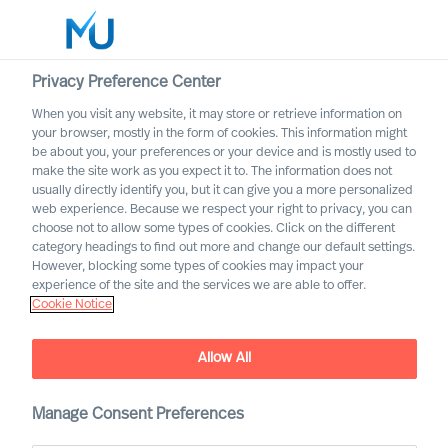
Privacy Preference Center
When you visit any website, it may store or retrieve information on
Français
your browser, mostly in the form of cookies. This information might
be about you, your preferences or your device and is mostly used to
Search
make the site work as you expect it to. The information does not
usually directly identify you, but it can give you a more personalized
web experience. Because we respect your right to privacy, you can
Log in
choose not to allow some types of cookies. Click on the different
category headings to find out more and change our default settings.
Worldwide
However, blocking some types of cookies may impact your
experience of the site and the services we are able to offer.
Cookie Notice
Allow All
Mercuri Urval dans le
Manage Consent Preferences
secteur automobile