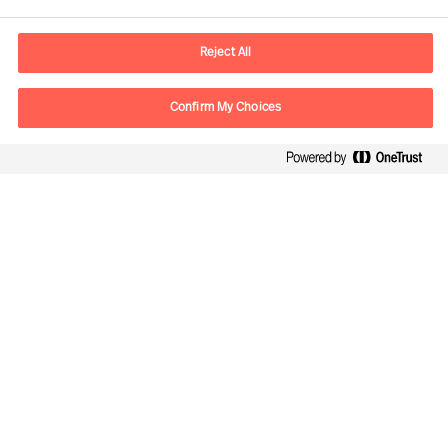
E-mail
contact.be@mercuriurval.com
Reject All
Contact us
Confirm My Choices
Follow Us
Mercuri Urval, all rights reserved 2026
Confidentialité
Conditions Générales d Utilisation
Cookies
Cookie Settings