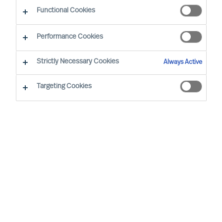
En quoi notre approche du recrutement est-elle unique ?
Functional Cookies
Performance Cookies
Strictly Necessary Cookies
Always Active
Une méthodologie reposant sur de solides bases
Targeting Cookies
scientifiques
Prendre les bonnes décisions en matière
d’embauche reste un exercice difficile. Les coûts
associés à une erreur de recrutement sont
aujourd’hui bien évalués, pourtant le taux d’échec
demeure étonnamment élevé. Par conséquent,
comment s’assurer de recruter le bon profil ?
Les solutions de recrutement de MU sont issues
de ce constat et de la nécessité de renforcer le