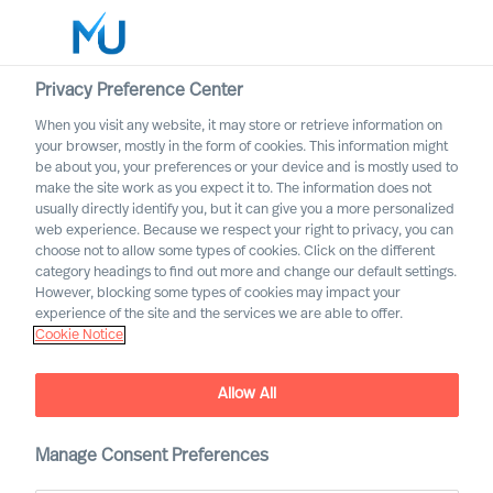
Privacy Preference Center
When you visit any website, it may store or retrieve information on
Français
your browser, mostly in the form of cookies. This information might
be about you, your preferences or your device and is mostly used to
Search
make the site work as you expect it to. The information does not
usually directly identify you, but it can give you a more personalized
web experience. Because we respect your right to privacy, you can
Log in
choose not to allow some types of cookies. Click on the different
category headings to find out more and change our default settings.
Worldwide
However, blocking some types of cookies may impact your
experience of the site and the services we are able to offer.
Cookie Notice
Allow All
Le Recrutement selon
Manage Consent Preferences
Mercuri Urval