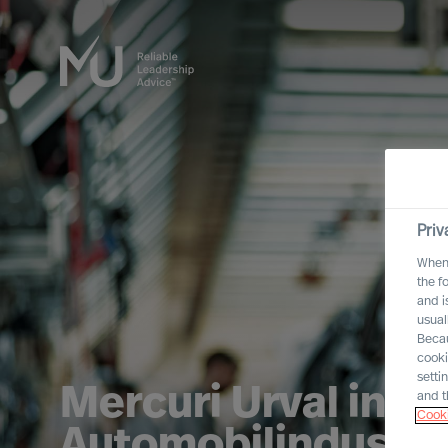
Priv
When 
the f
and i
usual
Becau
cooki
setti
Mercuri Urval in de
and t
Cooki
Automobilindustri