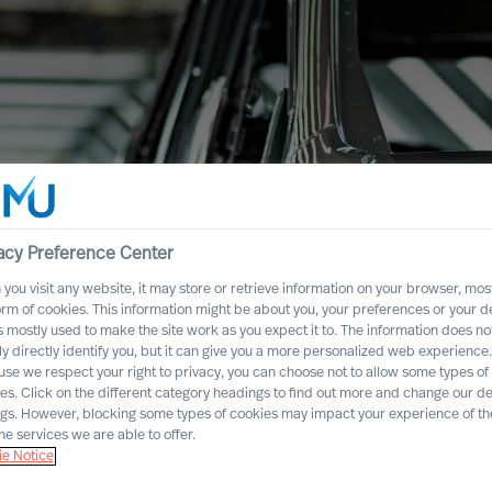
acy Preference Center
you visit any website, it may store or retrieve information on your browser, most
orm of cookies. This information might be about you, your preferences or your d
s mostly used to make the site work as you expect it to. The information does no
ly directly identify you, but it can give you a more personalized web experience.
se we respect your right to privacy, you can choose not to allow some types of
es. Click on the different category headings to find out more and change our de
ngs. However, blocking some types of cookies may impact your experience of the
r
he services we are able to offer.
e Notice
e