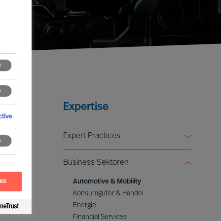
Expertise
tive
Expert Practices
Board & CEO Effectiveness Services
Business Sektoren
Leadership Advisory
Digital & Transformation
Automotive & Mobility
ces
ESG & Sustainability
Konsumgüter & Handel
Energie
Financial Services