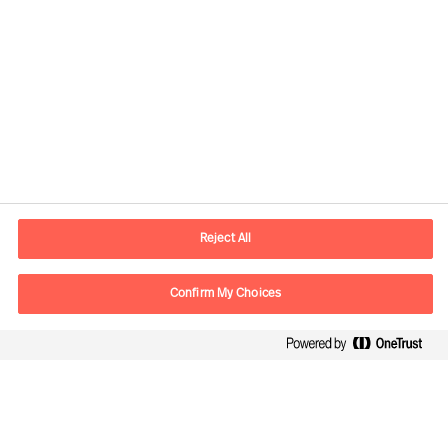
Información de contacto
E-mail
madrid.es@mercuriurval.com
Reject All
Contacte con nosotros
Confirm My Choices
Síguenos