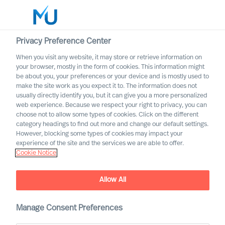
Privacy Preference Center
When you visit any website, it may store or retrieve information on
Español
your browser, mostly in the form of cookies. This information might
be about you, your preferences or your device and is mostly used to
Buscar
make the site work as you expect it to. The information does not
usually directly identify you, but it can give you a more personalized
web experience. Because we respect your right to privacy, you can
Iniciar sesión
choose not to allow some types of cookies. Click on the different
category headings to find out more and change our default settings.
Worldwide
However, blocking some types of cookies may impact your
experience of the site and the services we are able to offer.
Cookie Notice
Allow All
Manage Consent Preferences
Sanidad y Salud