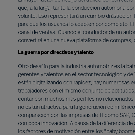
El mayor factor de riesgo del tráfico por carretera
que, a la larga, tanto la conducción autómona com
volante. Eso representará un cambio drástico en 
para que los usuarios lo acepten por completo. 
canal de ventas. Cuando el conductor de un autom
convertirá en una nueva plataforma de compras, c
La guerra por directivos y talento
Otro desafío para la industria automotriz es la ba
gerentes y talentos en el sector tecnológico y de 
están digitalizando con rapidez, hay numerosas
trabajadores con el mismo conjunto de aptitudes
contar con muchos más perfiles no relacionados c
no es tan atractiva para la generación de miléni
comparación con las impresas de TI como SAP, G
con poca innovación. A causa de la diferencia de 
los factores de motivación entre los "baby boomer