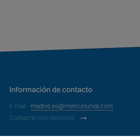
Información de contacto
E-mail
madrid.es@mercuriurval.com
Contacte con nosotros