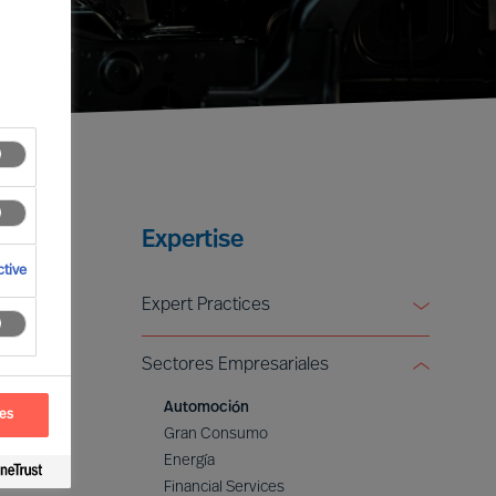
Expertise
tive
Expert Practices
Board & CEO Effectiveness Services
Sectores Empresariales
Leadership Advisory
Digital & Transformation
Automoción
ces
ESG & Sustainability
Gran Consumo
Energía
Financial Services