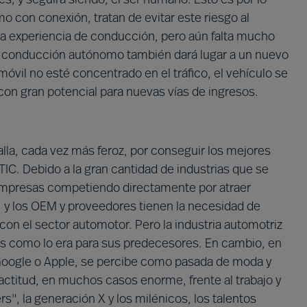
 es, y seguirá siendo, el ser humano. Esto es por lo
o con conexión, tratan de evitar este riesgo al
la experiencia de conducción, pero aún falta mucho
El conducción autónomo también dará lugar a un nuevo
óvil no esté concentrado en el tráfico, el vehículo se
on gran potencial para nuevas vías de ingresos.
talla, cada vez más feroz, por conseguir los mejores
TIC. Debido a la gran cantidad de industrias que se
 empresas competiendo directamente por atraer
, y los OEM y proveedores tienen la necesidad de
on el sector automotor. Pero la industria automotriz
cos como lo era para sus predecesores. En cambio, en
oogle o Apple, se percibe como pasada de moda y
actitud, en muchos casos enorme, frente al trabajo y
s", la generación X y los milénicos, los talentos