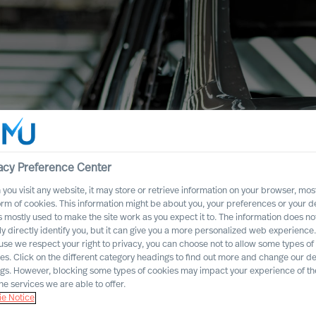
acy Preference Center
you visit any website, it may store or retrieve information on your browser, most
orm of cookies. This information might be about you, your preferences or your d
s mostly used to make the site work as you expect it to. The information does no
ly directly identify you, but it can give you a more personalized web experience.
se we respect your right to privacy, you can choose not to allow some types of
es. Click on the different category headings to find out more and change our de
ngs. However, blocking some types of cookies may impact your experience of the
l sector de
he services we are able to offer.
e Notice