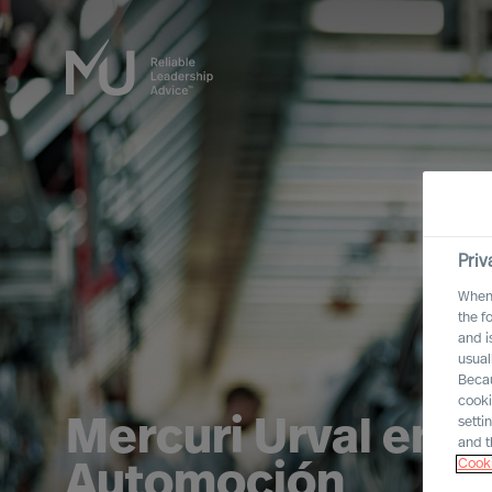
Priv
When 
the f
and i
usual
Becau
cooki
setti
Mercuri Urval en e
and t
Cooki
Automoción