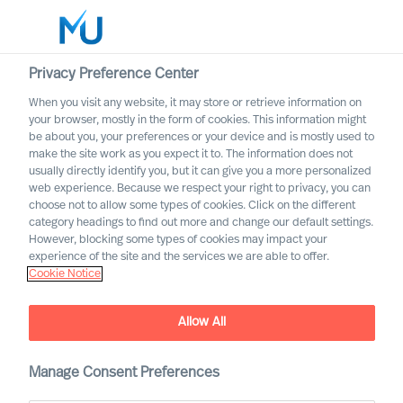
Privacy Preference Center
When you visit any website, it may store or retrieve information on
Deutsch
your browser, mostly in the form of cookies. This information might
be about you, your preferences or your device and is mostly used to
Suche
make the site work as you expect it to. The information does not
usually directly identify you, but it can give you a more personalized
web experience. Because we respect your right to privacy, you can
Log in
choose not to allow some types of cookies. Click on the different
category headings to find out more and change our default settings.
Worldwide
However, blocking some types of cookies may impact your
experience of the site and the services we are able to offer.
Cookie Notice
Allow All
Executive Search mit
Mercuri Urval
Manage Consent Preferences
Warum scheitern so viele Besetzungen durch klassisches