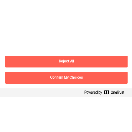
Profil anzeigen
Reject All
Confirm My Choices
Kontaktdaten
E-Mail
contact.ch@mercuriurval.com
Kontaktieren Sie uns.