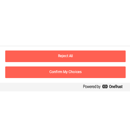
Kontaktdaten
E-Mail
contact.ch@mercuriurval.com
Reject All
Kontaktieren Sie uns.
Confirm My Choices
Follow Us
Mercuri Urval, alle Rechte vorbehalten 2026