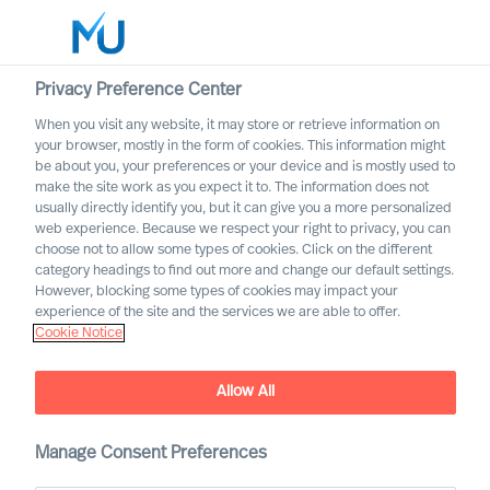
Privacy Preference Center
When you visit any website, it may store or retrieve information on
Deutsch
your browser, mostly in the form of cookies. This information might
be about you, your preferences or your device and is mostly used to
Suche
make the site work as you expect it to. The information does not
usually directly identify you, but it can give you a more personalized
web experience. Because we respect your right to privacy, you can
Log in
choose not to allow some types of cookies. Click on the different
category headings to find out more and change our default settings.
Worldwide
However, blocking some types of cookies may impact your
experience of the site and the services we are able to offer.
Cookie Notice
Allow All
Manage Consent Preferences
Transport und Logistik