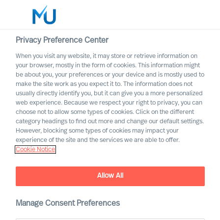
Privacy Preference Center
When you visit any website, it may store or retrieve information on
Deutsch
your browser, mostly in the form of cookies. This information might
be about you, your preferences or your device and is mostly used to
Suche
make the site work as you expect it to. The information does not
usually directly identify you, but it can give you a more personalized
web experience. Because we respect your right to privacy, you can
Log in
choose not to allow some types of cookies. Click on the different
category headings to find out more and change our default settings.
Worldwide
However, blocking some types of cookies may impact your
experience of the site and the services we are able to offer.
Cookie Notice
Allow All
Immobilien und
Manage Consent Preferences
Bauindustrie