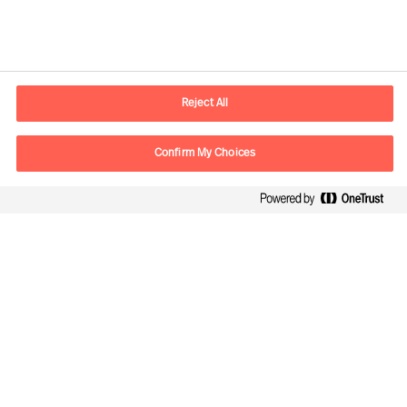
Kontaktdaten
E-Mail
contact.ch@mercuriurval.com
Reject All
Kontaktieren Sie uns.
Confirm My Choices
Follow Us
Mercuri Urval, alle Rechte vorbehalten 2026
Datenschutzerklärung
Terms of Use
Cookies