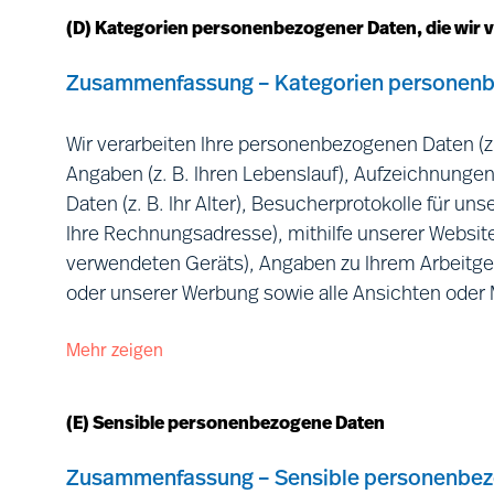
unseren Websites oder Diensten kombinieren, se
(D) Kategorien personenbezogener Daten, die wir 
Zusammenarbeit:
Wir erhalten personenb
beratenden Funktion zusammenarbeiten.
Zusammenfassung – Kategorien personenbez
Daten im Rahmen der üblichen Geschäft
erheben oder erhalten wir personenbezogene
Wir verarbeiten Ihre personenbezogenen Daten (z.
Dienstleistung erbringen).
Angaben (z. B. Ihren Lebenslauf), Aufzeichnung
Daten (z. B. Ihr Alter), Besucherprotokolle für u
Daten, die Sie öffentlich machen oder di
Ihre Rechnungsadresse), mithilfe unserer Website
erhalten personenbezogene Daten, die Sie 
verwendeten Geräts), Angaben zu Ihrem Arbeitgeber
Medien (unter anderem können wir Informa
oder unserer Werbung sowie alle Ansichten oder 
Beitrag veröffentlichen), oder wir gewinnen
Website-Daten:
Wir erheben oder erhalte
Mehr zeigen
Wir verarbeiten die folgenden Kategorien person
oder Funktionen bzw. Angebote nutzen, die 
(E) Sensible personenbezogene Daten
Anmeldedaten:
Wir erheben oder erhalten
Personenbezogene Daten:
Vorname/n, be
unserer Dienste nutzen oder sich für die Nu
Kontaktdaten:
Korrespondenzadresse; Tel
Zusammenfassung – Sensible personenbez