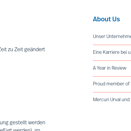
About Us
Unser Unternehm
Leadership
eit zu Zeit geändert
Eine Karriere bei 
Vision
Values and Code 
Werden Sie Partn
A Year in Review
Engagement für In
Voices of Mercuri 
Ethische Standar
„
Mercuri Urval
“,
Geschichte
Proud member of
ragieren, wie
sucher unserer
Mercuri Urval un
 unserer
rung verwendeten
ung gestellt werden
efügt werden), im