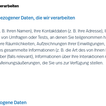
lbst wenn diese Daten von verschiedenen Geräten erfass
verarbeiten
ezogene Daten, wenn Sie mit uns im Forschungsbereich o
ogener Daten, die wir verarbeiten
sbeziehung:
Im Rahmen der üblichen Geschäftsbeziehun
 Daten (beispielsweise indem wir für Sie oder für Ihren 
 B. Ihren Namen), Ihre Kontaktdaten (z. B. Ihre Adresse),
en von Umfragen oder Tests, an denen Sie teilgenommen 
nsere Räumlichkeiten, Aufzeichnungen Ihrer Einwilligungen,
e wir aus öffentlich zugänglichen Quellen abrufen:
Wir
s gesammelte Informationen (z. B. die Art des von Ihnen
offenkundig öffentlich machen möchten, beispielsweise 
 (falls relevant), Informationen über Ihre Interaktionen
tionen aus Ihrem/Ihren Social-Media-Profil/en sammeln,
Meinungsäußerungen, die Sie uns zur Verfügung stellen.
 sie aus öffentlich zugänglichen Quellen.
n personenbezogene Daten, wenn Sie eine unserer Websi
enbezogener Daten von Ihnen:
auf einer oder über eine Website verfügbar sind.
 personenbezogene Daten, wenn Sie eine unserer Websit
vorzugter Name und Foto.
tzung registrieren.
efonnummer, E-Mail-Adresse, ggf. Angaben zu persönlic
ogene Daten