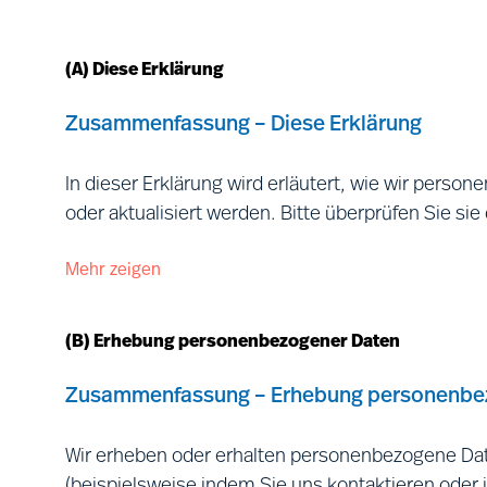
(A) Diese Erklärung
Zusammenfassung – Diese Erklärung
In dieser Erklärung wird erläutert, wie wir perso
oder aktualisiert werden. Bitte überprüfen Sie si
Mehr zeigen
Diese Erklärung wird von allen für die Verarbeitun
https://www.mercuriurval.com/global/contact/f
„
wir
“, „
uns
“ und „
unser
“), und richtet sich an Pe
(B) Erhebung personenbezogener Daten
beispielsweise Mitglieder unseres berufsbezoge
Websites, andere Nutzer unserer Dienstleistunge
Zusammenfassung – Erhebung personenbe
Räumlichkeiten (gemeinschaftlich bezeichnet mit
Begriffe finden Sie nachstehend in Abschnitt (R).
Wir erheben oder erhalten personenbezogene Dat
(beispielsweise indem Sie uns kontaktieren ode