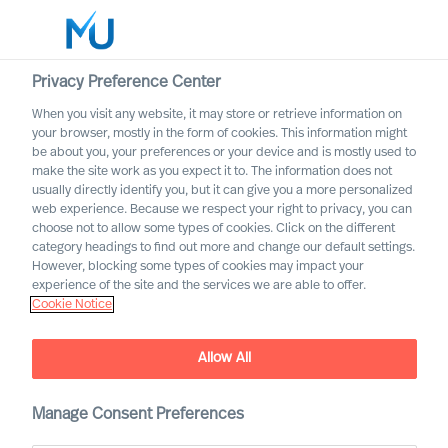
Privacy Preference Center
When you visit any website, it may store or retrieve information on
Svenska
your browser, mostly in the form of cookies. This information might
be about you, your preferences or your device and is mostly used to
Sök
make the site work as you expect it to. The information does not
usually directly identify you, but it can give you a more personalized
web experience. Because we respect your right to privacy, you can
Logga in
choose not to allow some types of cookies. Click on the different
category headings to find out more and change our default settings.
Worldwide
However, blocking some types of cookies may impact your
MU utses till ”Årets
experience of the site and the services we are able to offer.
Cookie Notice
Executive Search-företag”
Allow All
Manage Consent Preferences