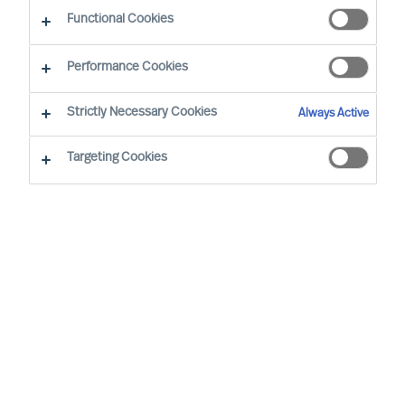
Functional Cookies
Performance Cookies
By
Sofia Hjort Lönegård
Strictly Necessary Cookies
Always Active
MU har tilldelats utmärkelsen ”Årets Executive
Search-företag” vid årets
Recruitment Awards
,
Targeting Cookies
en utmärkelse som uppmärksammar
framstående prestationer inom rekryterings- och
rådgivningsbranschen.
Som Sveriges äldsta och ledande företag inom
Executive Search och ledarskapsrådgivning
fortsätter MU att vara engagerade – på samtliga
marknader – i att bygga inkluderande
organisationer och möjliggöra långsiktig
framgång för sina kunder. Genom den