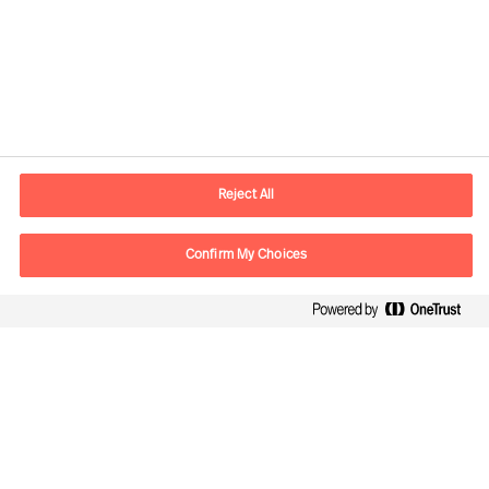
Kontaktinformation
E-postadress
contact.se@mercuriurval.com
Reject All
Kontakta oss
Confirm My Choices
Följ oss
Mercuri Urval, all rights reserved 2026
Personuppgiftspolicy