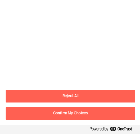
Kontaktinformation
E-postadress
contact.se@mercuriurval.com
Reject All
Kontakta oss
Confirm My Choices
Följ oss