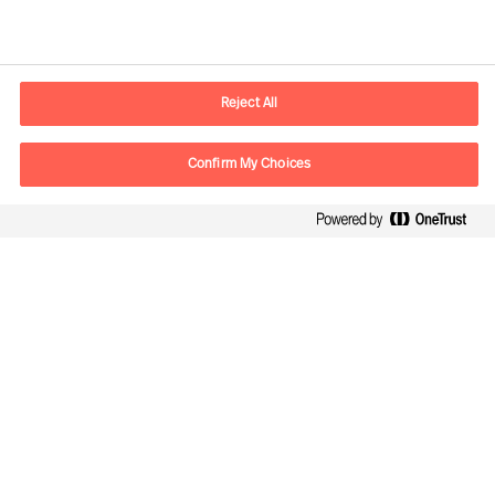
Kontaktinformation
E-postadress
contact.se@mercuriurval.com
Reject All
Kontakta oss
Confirm My Choices
Följ oss
Mercuri Urval, all rights reserved 2026
Personuppgiftspolicy
Terms of Use
Cookies
Cookie Settings