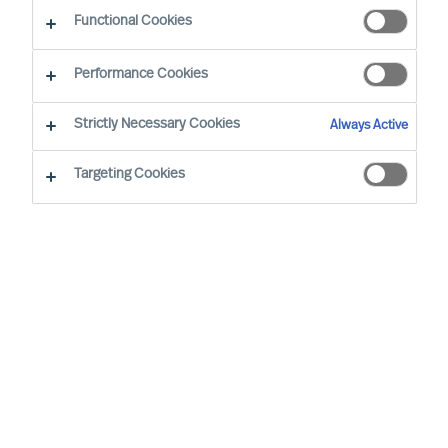
Functional Cookies
Ända sedan MU grundades 1967, har vår mission
Performance Cookies
varit att hjälpa ledare att bli mer framgångsrika
och leverera bästa möjliga resultat för sin
Strictly Necessary Cookies
Always Active
organisation. Ännu idag, över 50 år senare, är
Targeting Cookies
kärnan i Mercuri Urvals erbjudande vår
rådgivande förmåga och vår unika kompetens i
att hitta, bedöma och utveckla rätt specialister
och chefer som kan uppfylla vara kunders mål.
Hur kan vi försäkra oss om att vi har
rätt människor på plats som levererar