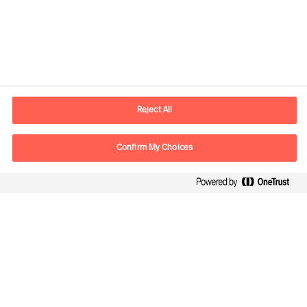
Informacje kontaktowe
E-mail
warsaw.office@mercuriurval.com
Reject All
Skontaktuj się z nami
Confirm My Choices
Follow Us
Mercuri Urval, all rights reserved 2026
Polityce