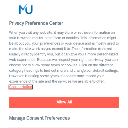
Privacy Preference Center
When you visit any website, it may store or retrieve information on
Polski
your browser, mostly in the form of cookies. This information might
be about you, your preferences or your device and is mostly used to
Search
make the site work as you expect it to. The information does not
usually directly identify you, but it can give you a more personalized
web experience. Because we respect your right to privacy, you can
Log in
choose not to allow some types of cookies. Click on the different
category headings to find out more and change our default settings.
Worldwide
However, blocking some types of cookies may impact your
experience of the site and the services we are able to offer.
Cookie Notice
Allow All
Manage Consent Preferences
Transport i Logistyka