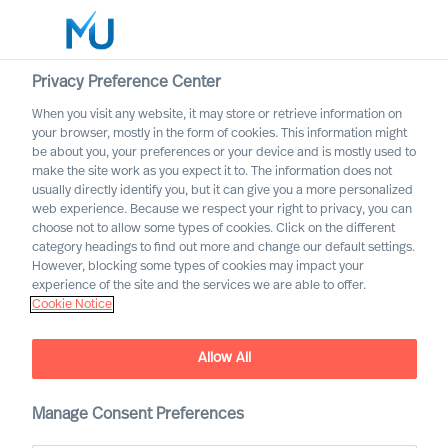
Privacy Preference Center
When you visit any website, it may store or retrieve information on
Polski
your browser, mostly in the form of cookies. This information might
be about you, your preferences or your device and is mostly used to
Search
make the site work as you expect it to. The information does not
usually directly identify you, but it can give you a more personalized
web experience. Because we respect your right to privacy, you can
Log in
choose not to allow some types of cookies. Click on the different
category headings to find out more and change our default settings.
Worldwide
However, blocking some types of cookies may impact your
experience of the site and the services we are able to offer.
Cookie Notice
Allow All
Manage Consent Preferences
Sprzedaż i Dystrybucja