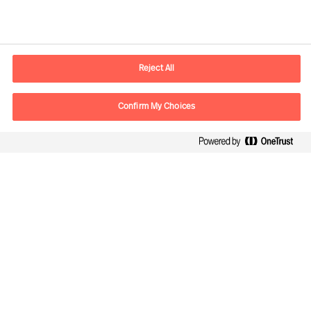
Informacje kontaktowe
E-mail
warsaw.office@mercuriurval.com
Reject All
Skontaktuj się z nami
Confirm My Choices
Follow Us
Mercuri Urval, all rights reserved 2026
Polityce
Terms of Use
Cookies
Cookie Settings