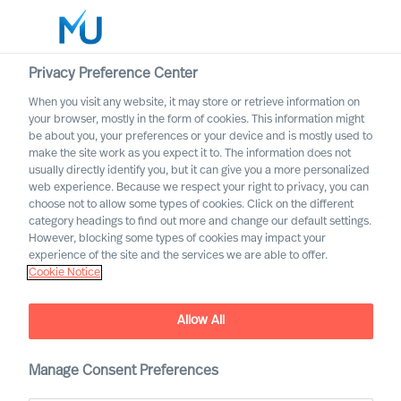
Privacy Preference Center
When you visit any website, it may store or retrieve information on
Polski
your browser, mostly in the form of cookies. This information might
be about you, your preferences or your device and is mostly used to
Search
make the site work as you expect it to. The information does not
usually directly identify you, but it can give you a more personalized
web experience. Because we respect your right to privacy, you can
Log in
choose not to allow some types of cookies. Click on the different
category headings to find out more and change our default settings.
Worldwide
However, blocking some types of cookies may impact your
experience of the site and the services we are able to offer.
Cookie Notice
Kontakt
Allow All
Manage Consent Preferences