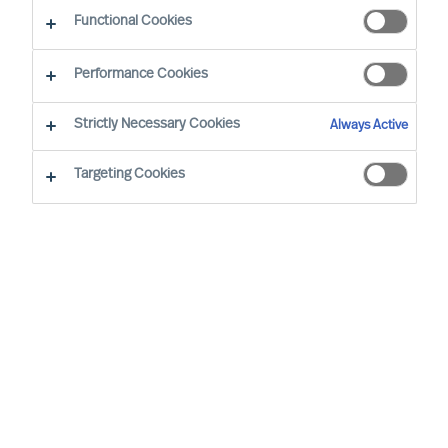
Functional Cookies
Czy szukają Państwo partnera biznesowego
Performance Cookies
działającego na międzynarodową skalę,
mogącego poszczycić się bogatym
Strictly Necessary Cookies
Always Active
doświadczeniem w branży?
Targeting Cookies
Nasi konsultanci pracują z różnymi Klientami
zarówno na poziomie lokalnym, jak i
międzynarodowym, we wszystkich branżach.
Zapraszamy do kontaktu – z przyjemnością
omówimy Państwa wymagania lub odpowiemy na
wszelkie pytania dotyczące naszej działalności.
Staramy się odpowiedzieć na Twoje pytanie w
ciągu 24 godzin.
Jeśli jesteś zainteresowany przesłaniem swojego