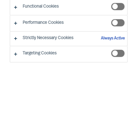
Functional Cookies
Notre priorité absolue est la réussite des
Performance Cookies
individus dans leur environnement de travail. Ce
qui nécessite d’intégrer des compétences
Strictly Necessary Cookies
Always Active
diversifiées et des personnalités offrant des
Targeting Cookies
performances durables. Nous plébiscitons un
cadre de travail inclusif, non discriminatoire,
privilégiant la diversité.
Le développement de MU a toujours
reposé sur la recherche et la
compréhension de ce qui fait la
réussite des individus dans leur
environnement de travail. Notre
conviction est que cette réussite peut