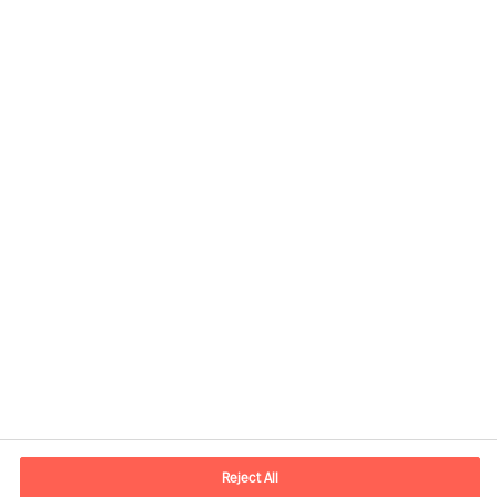
Informations de contact
Adresse Mail
contact.fr@mercuriurval.com
Reject All