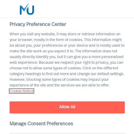
Privacy Preference Center
When you visit any website, it may store or retrieve information on
Français
your browser, mostly in the form of cookies. This information might
be about you, your preferences or your device and is mostly used to
Rechercher
make the site work as you expect it to. The information does not
usually directly identify you, but it can give you a more personalized
web experience. Because we respect your right to privacy, you can
Se connecter
choose not to allow some types of cookies. Click on the different
category headings to find out more and change our default settings.
Worldwide
Notre Engagement en
However, blocking some types of cookies may impact your
faveur de l’Inclusion et la
experience of the site and the services we are able to offer.
Cookie Notice
Diversité
Allow All
Manage Consent Preferences