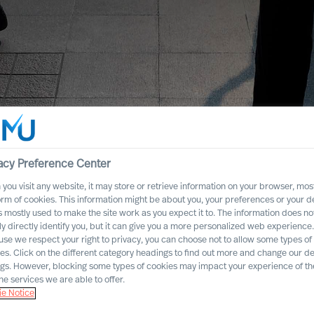
acy Preference Center
you visit any website, it may store or retrieve information on your browser, most
orm of cookies. This information might be about you, your preferences or your d
s mostly used to make the site work as you expect it to. The information does no
ly directly identify you, but it can give you a more personalized web experience.
se we respect your right to privacy, you can choose not to allow some types of
es. Click on the different category headings to find out more and change our de
ngs. However, blocking some types of cookies may impact your experience of the
he services we are able to offer.
e Notice
ivité