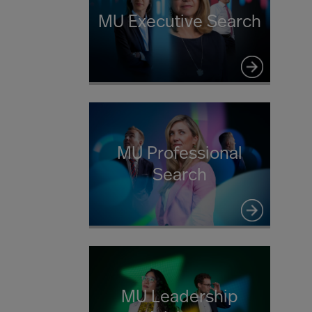
MU Executive Search
MU Professional
Search
MU Leadership