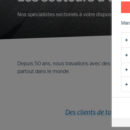
Nos spécialistes sectoriels à votre disposition
Man
Depuis 50 ans, nous travaillons avec des entrepri
partout dans le monde.
Des clients de toutes t