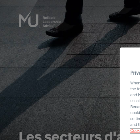
Priv
When 
the f
and i
usual
Becau
cooki
setti
and t
Cooki
Les secteurs d'act