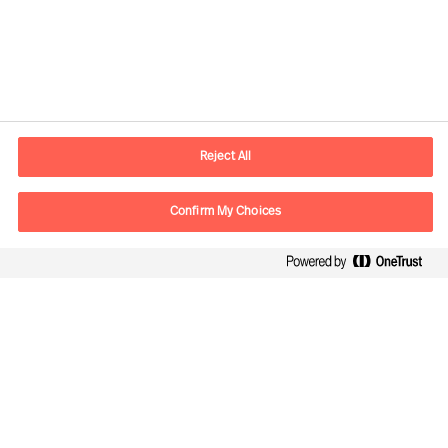
Informations de contact
Adresse Mail
contact.fr@mercuriurval.com
Reject All
Nous contacter
Confirm My Choices
Suivez-nous
Mercuri Urval, tous droits réservés 2026
Confidentialité