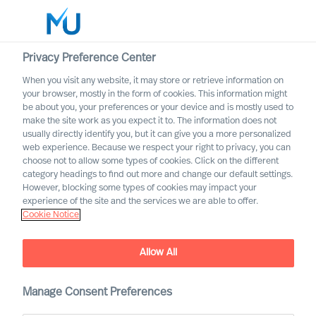
Privacy Preference Center
When you visit any website, it may store or retrieve information on
Français
your browser, mostly in the form of cookies. This information might
be about you, your preferences or your device and is mostly used to
Rechercher
make the site work as you expect it to. The information does not
usually directly identify you, but it can give you a more personalized
web experience. Because we respect your right to privacy, you can
Se connecter
choose not to allow some types of cookies. Click on the different
category headings to find out more and change our default settings.
Worldwide
However, blocking some types of cookies may impact your
experience of the site and the services we are able to offer.
Cookie Notice
Allow All
Mercuri Urval dans la
Manage Consent Preferences
fonction publique