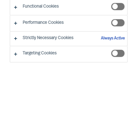
Functional Cookies
Introduction
Performance Cookies
Les objectifs pour lesquelles nous traitons des
Strictly Necessary Cookies
Always Active
données à caractère personnel et les bases
juridiques sur lesquelles nous nous appuyons, les
Targeting Cookies
détails concernant les tiers auxquels nous
divulguons des données à caractère personnel,
notre approche des transferts internationaux de
données à caractère personnel, notre approche
de la conservation des données, et vos droits en
matière de protection des données, sont
exposés dans notre
Privacy Notice
. Les termes
en majuscules utilisés dans le présent formulaire
de consentement sont définis dans notre avis de
confidentialité.