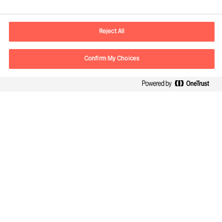
Adresse Mail
contact.fr@mercuriurval.com
Reject All
Nous contacter
Confirm My Choices
Suivez-nous
Mercuri Urval, tous droits réservés 2026
Confidentialité
Conditions Générales d Utilisation
Cookies
Cookie Settings