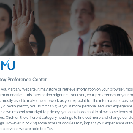
acy Preference Center
you visit any website, it may store or retrieve information on your browser, most
orm of cookies. This information might be about you, your preferences or your d
s mostly used to make the site work as you expect it to. The information does no
ship. Wir
ly directly identify you, but it can give you a more personalized web experience.
se we respect your right to privacy, you can choose not to allow some types of
grative
es. Click on the different category headings to find out more and change our de
ngs. However, blocking some types of cookies may impact your experience of the
ur!
he services we are able to offer.