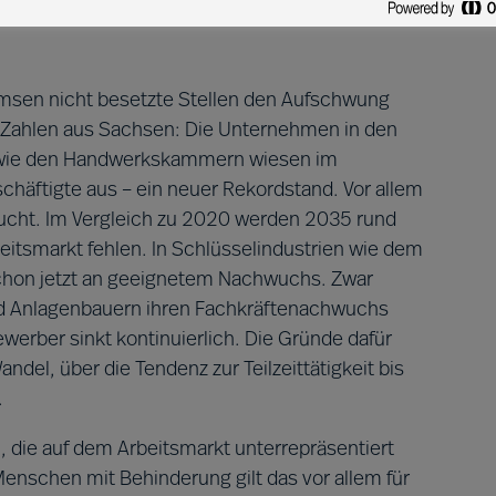
eser gelingt, brauchen Unternehmen die
emsen nicht besetzte Stellen den Aufschwung
ie Zahlen aus Sachsen: Die Unternehmen in den
owie den Handwerkskammern wiesen im
chäftigte aus – ein neuer Rekordstand. Vor allem
ucht. Im Vergleich zu 2020 werden 2035 rund
itsmarkt fehlen. In Schlüsselindustrien wie dem
chon jetzt an geeignetem Nachwuchs. Zwar
nd Anlagenbauern ihren Fachkräftenachwuchs
ewerber sinkt kontinuierlich. Die Gründe dafür
ndel, über die Tendenz zur Teilzeittätigkeit bis
.
 die auf dem Arbeitsmarkt unterrepräsentiert
enschen mit Behinderung gilt das vor allem für