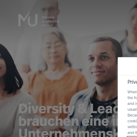
Priv
When 
the f
and i
Diversity & Leader
usual
Becau
brauchen eine inte
cooki
setti
Unternehmenskult
and t