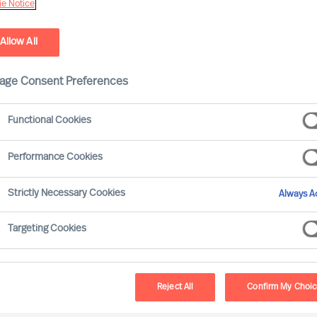
e Notice
Allow All
age Consent Preferences
Functional Cookies
Performance Cookies
Strictly Necessary Cookies
Always Ac
r Mangel an Fach- und Führungskräften
Targeting Cookies
 Diversity, das heißt die Beschäftigung
n mit Migrationshintergrund oder
genwirken. Für eine erfolgreiche
Reject All
Confirm My Choi
 jedoch in vielen Fällen ein Wandel in der