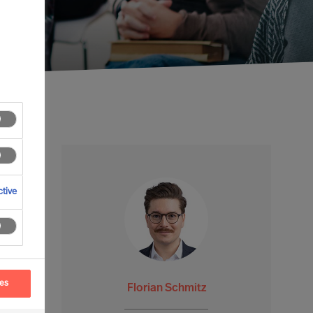
tive
ces
Florian Schmitz