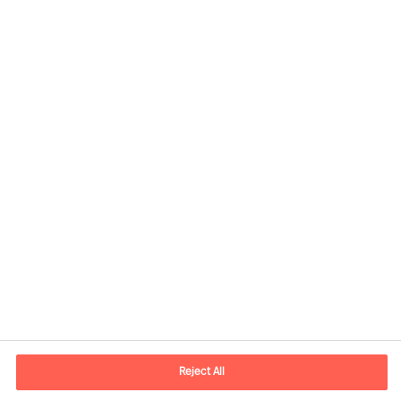
Kontaktdaten
E-Mail
contact.de@mercuriurval.com
Reject All
Kontaktieren Sie uns.