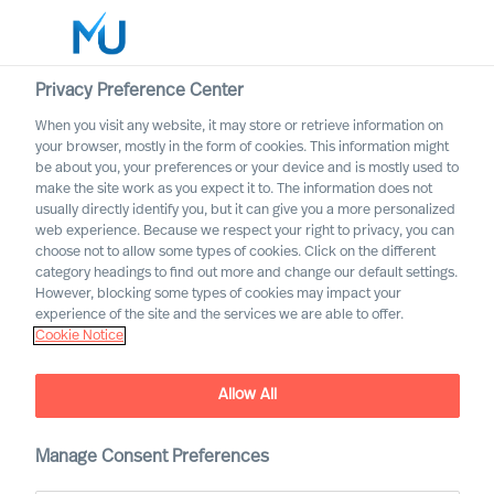
Privacy Preference Center
When you visit any website, it may store or retrieve information on
Deutsch
your browser, mostly in the form of cookies. This information might
be about you, your preferences or your device and is mostly used to
Suche
make the site work as you expect it to. The information does not
usually directly identify you, but it can give you a more personalized
web experience. Because we respect your right to privacy, you can
Log in
choose not to allow some types of cookies. Click on the different
category headings to find out more and change our default settings.
Worldwide
However, blocking some types of cookies may impact your
experience of the site and the services we are able to offer.
Cookie Notice
Allow All
Leadership Coaching mit
Mercuri Urval
Manage Consent Preferences
Das MU Leadership Coaching verbessert die Resultate