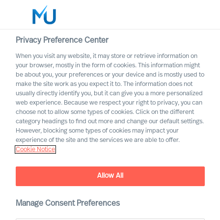
Privacy Preference Center
When you visit any website, it may store or retrieve information on
Deutsch
your browser, mostly in the form of cookies. This information might
be about you, your preferences or your device and is mostly used to
Suche
make the site work as you expect it to. The information does not
usually directly identify you, but it can give you a more personalized
web experience. Because we respect your right to privacy, you can
Log in
choose not to allow some types of cookies. Click on the different
category headings to find out more and change our default settings.
Worldwide
However, blocking some types of cookies may impact your
experience of the site and the services we are able to offer.
Cookie Notice
Allow All
Immobilien und
Manage Consent Preferences
Bauindustrie