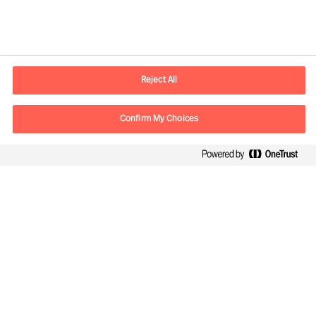
Kontaktdaten
E-Mail
contact.de@mercuriurval.com
Reject All
Kontaktieren Sie uns.
Confirm My Choices
Follow Us
Mercuri Urval, alle Rechte vorbehalten 2026
Datenschutzerklärung
Terms of Use
Cookies