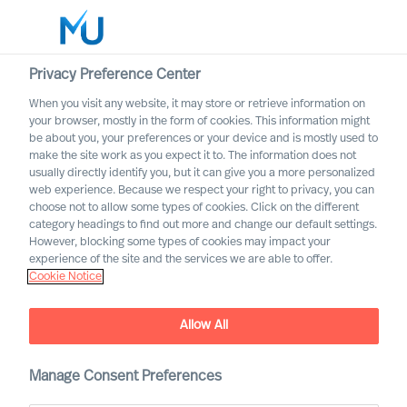
Privacy Preference Center
When you visit any website, it may store or retrieve information on
Deutsch
your browser, mostly in the form of cookies. This information might
be about you, your preferences or your device and is mostly used to
Suche
make the site work as you expect it to. The information does not
usually directly identify you, but it can give you a more personalized
web experience. Because we respect your right to privacy, you can
Log in
choose not to allow some types of cookies. Click on the different
category headings to find out more and change our default settings.
Worldwide
However, blocking some types of cookies may impact your
experience of the site and the services we are able to offer.
Cookie Notice
Allow All
Manage Consent Preferences