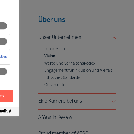
Über uns
Unser Unternehmen
Leadership
Vision
tive
Werte und Verhaltenskodex
Engagement für Inklusion und Vielfalt
Ethische Standards
Geschichte
ces
Eine Karriere bei uns
Werden Sie Partner
A Year in Review
Voices of Mercuri Urval
Proud member of AESC