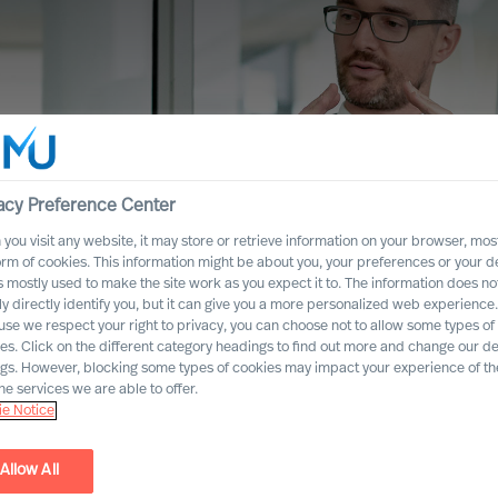
acy Preference Center
you visit any website, it may store or retrieve information on your browser, most
orm of cookies. This information might be about you, your preferences or your d
s mostly used to make the site work as you expect it to. The information does no
ly directly identify you, but it can give you a more personalized web experience.
se we respect your right to privacy, you can choose not to allow some types of
es. Click on the different category headings to find out more and change our de
ngs. However, blocking some types of cookies may impact your experience of the
undierten Methoden
he services we are able to offer.
e Notice
Allow All