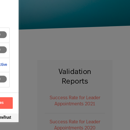
tive
Validation
Reports
Success Rate for Leader
ces
Appointments 2021
Success Rate for Leader
Appointments 2020