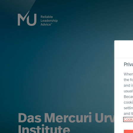
Priv
When 
the f
and i
usual
Becau
cooki
setti
and t
Das Mercuri Urval
Cooki
Institute