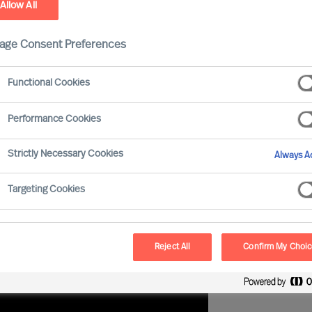
Allow All
®
age Consent Preferences
Functional Cookies
Performance Cookies
ie Grundlagen für die Arbeitsweise von Mercuri Urval
Strictly Necessary Cookies
Always Ac
 Leadership-Beratung zu sichern und
Targeting Cookies
Reject All
Confirm My Choi