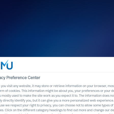
eadership
acy Preference Center
you visit any website, it may store or retrieve information on your browser, most
orm of cookies. This information might be about you, your preferences or your d
s mostly used to make the site work as you expect it to. The information does no
ly directly identify you, but it can give you a more personalized web experience.
se we respect your right to privacy, you can choose not to allow some types of
es. Click on the different category headings to find out more and change our de