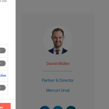
 site
Daniel Müller
tive
Partner & Director
Mercuri Urval
ces