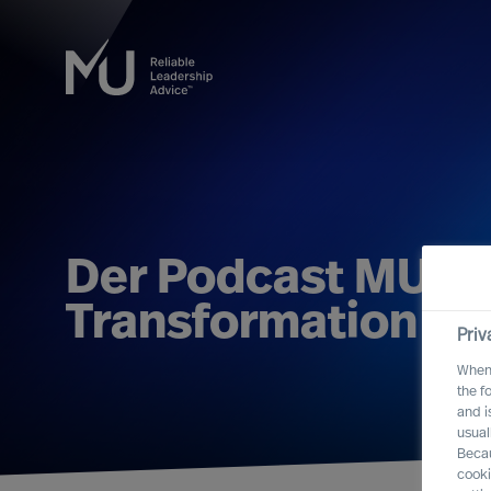
Der Podcast MU: L
Transformation
Priv
When 
the f
and i
usual
Becau
cooki