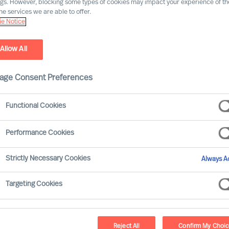
ngs. However, blocking some types of cookies may impact your experience of the
he services we are able to offer.
e Notice
Allow All
ansformation
taucht ein in die faszinierende
age Consent Preferences
nsformation und des Wandels. Dabei wollen
von Schlüsselpersonen und/oder
Functional Cookies
ionen zugänglich machen.
Performance Cookies
 aus der Schweizer Wirtschaft, Wissenschaft und
Strictly Necessary Cookies
Always Ac
r wollen herausfinden, wie effektive Führung in
ht wird.
Targeting Cookies
haben die Inhalte einen engen Bezug zu lokalen
 theoretischen Konzepte, sondern anwendbare
Reject All
Confirm My Choi