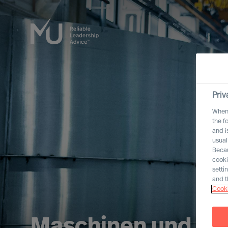
Priv
When 
the f
and i
usual
Becau
cooki
setti
and t
Cooki
Maschinen und An