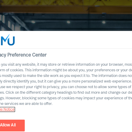
acy Preference Center
you visit any website, it may store or retrieve information on your browser, most
orm of cookies. This information might be about you, your preferences or your d
s mostly used to make the site work as you expect it to. The information does no
ly directly identify you, but it can give you a more personalized web experience.
se we respect your right to privacy, you can choose not to allow some types of
es. Click on the different category headings to find out more and change our de
ngs. However, blocking some types of cookies may impact your experience of the
he services we are able to offer.
e Notice
Allow All
lagenbau