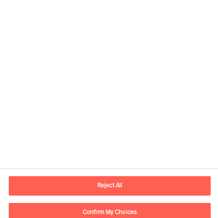
Informations de contact
Adresse Mail
contact.ch@mercuriurval.com
Reject All
Nous contacter
Confirm My Choices