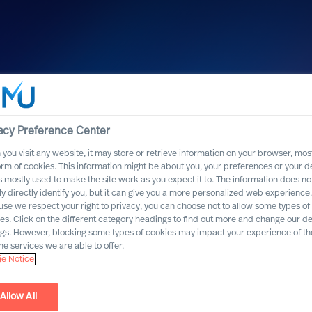
acy Preference Center
you visit any website, it may store or retrieve information on your browser, most
orm of cookies. This information might be about you, your preferences or your d
s mostly used to make the site work as you expect it to. The information does no
ly directly identify you, but it can give you a more personalized web experience.
se we respect your right to privacy, you can choose not to allow some types of
es. Click on the different category headings to find out more and change our de
ngs. However, blocking some types of cookies may impact your experience of the
he services we are able to offer.
e Notice
Allow All