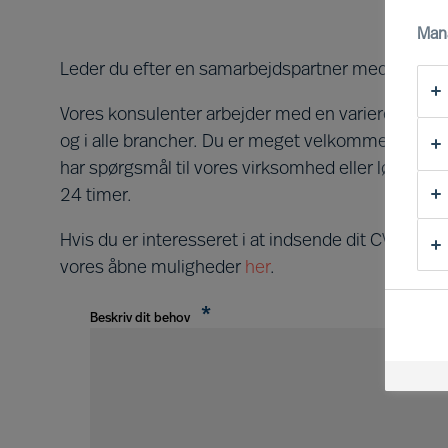
Man
Leder du efter en samarbejdspartner med en enes
Vores konsulenter arbejder med en varieret kundepo
og i alle brancher. Du er meget velkommen til at ko
har spørgsmål til vores virksomhed eller løsninger
24 timer.
Hvis du er interesseret i at indsende dit CV, så ti
vores åbne muligheder
her
.
Beskriv dit behov