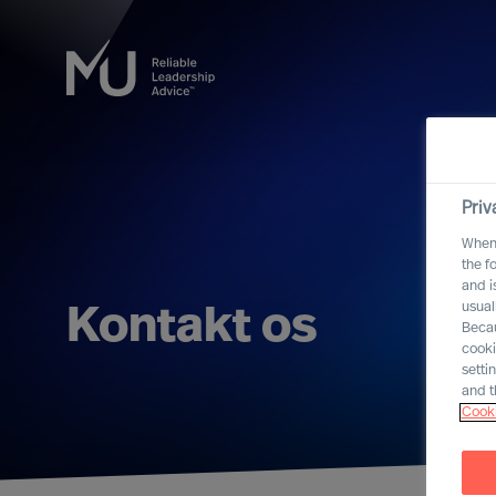
Priv
When 
the f
and i
usual
Kontakt os
Becau
cooki
setti
and t
Cooki