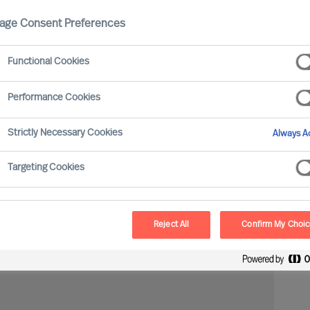
age Consent Preferences
tående international tilstedeværelse og succesrate?
Functional Cookies
rtefølje på lokalt, nationalt og internationalt niveau
ntakte os, hvis du vil drøfte dine behov, eller hvis du
Performance Cookies
. Vi stræber efter at besvare dit spørgsmål inden for
Strictly Necessary Cookies
Always Ac
lslut dig vores Executive Network
her
, eller find alle
Targeting Cookies
Reject All
Confirm My Choi